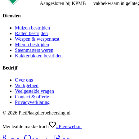
Aangesloten bij KPMB — vakbekwaam in geïntegr
Diensten
Muizen bestrijden
Ratten bestrijden
Wespen & wespennest
Mieren bestrijden
Steenmarters weren
Kakkerlakken bestrijden
Bedrijf
Over ons
Werkgebied
Veelgestelde vragen
Contact & offerte
Privacyverklaring
©
2026
PietPlaagdierbeheersing.nl
.
Mei leafde makke troch
#Piersweb.nl