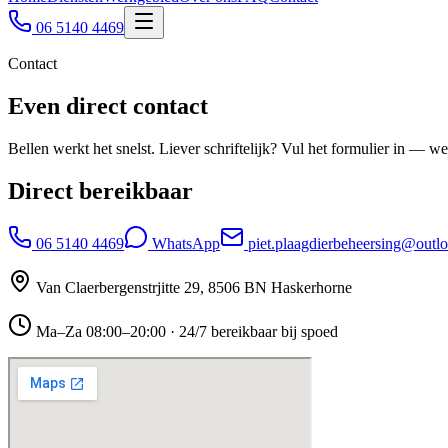
06 5140 4469
Contact
Even direct contact
Bellen werkt het snelst. Liever schriftelijk? Vul het formulier in — w
Direct bereikbaar
06 5140 4469
WhatsApp
piet.plaagdierbeheersing@outl
Van Claerbergenstrjitte 29
,
8506 BN
Haskerhorne
Ma–Za 08:00–20:00 · 24/7 bereikbaar bij spoed